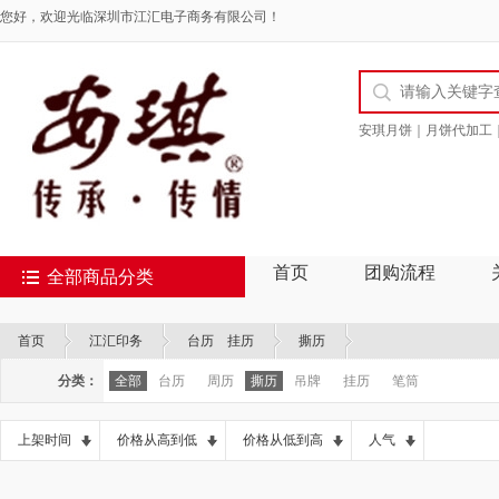
您好，欢迎光临深圳市江汇电子商务有限公司！
安琪月饼｜月饼代加工
首页
团购流程
全部商品分类
首页
江汇印务
台历 挂历
撕历
分类：
全部
台历
周历
撕历
吊牌
挂历
笔筒
上架时间
价格从高到低
价格从低到高
人气